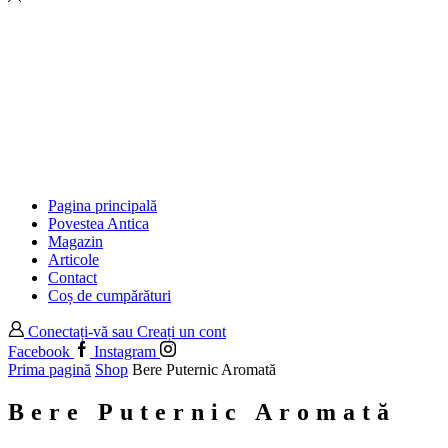
Pagina principală
Povestea Antica
Magazin
Articole
Contact
Coș de cumpărături
Conectați-vă sau Creați un cont
Facebook
Instagram
Prima pagină
Shop
Bere Puternic Aromată
Bere Puternic Aromată