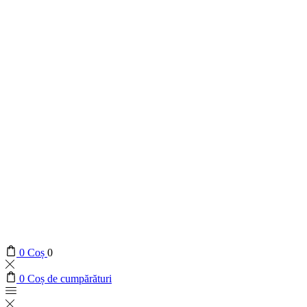
0
Coș
0
0
Coș de cumpărături