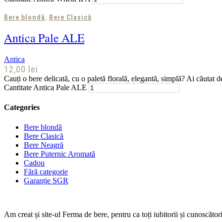
,
Bere blondă
Bere Clasică
Antica Pale ALE
Antica
12,00
lei
Cauți o bere delicată, cu o paletă florală, elegantă, simplă? Ai căutat d
Cantitate Antica Pale ALE
Categories
Bere blondă
Bere Clasică
Bere Neagră
Bere Puternic Aromată
Cadou
Fără categorie
Garanție SGR
Am creat și site-ul Ferma de bere, pentru ca toți iubitorii și cunoscăt