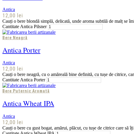
Antica
12,00
lei
Cauți o bere blondă simplă, delicată, unde aroma subtilă de malț se îmb
Cantitate Antica Pilsner
Bere Neagră
Antica Porter
Antica
12,00
lei
Cauți o bere neagră, cu o amăreală bine definită, cu tușe de citrice, ca
Cantitate Antica Porter
Bere Puternic Aromată
Antica Wheat IPA
Antica
12,00
lei
Cauți o bere cu gust bogat, amărui, plăcut, cu tușe de citrice care să îț
Cantitate Antica Wheat IPA