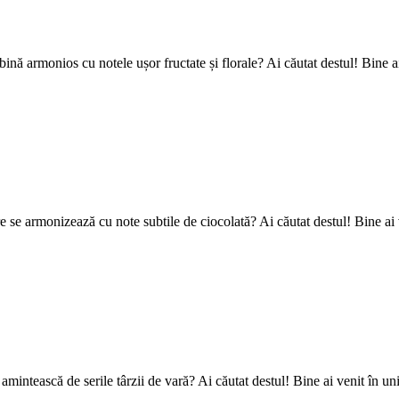
ină armonios cu notele ușor fructate și florale? Ai căutat destul! Bine a
re se armonizează cu note subtile de ciocolată? Ai căutat destul! Bine ai 
i amintească de serile târzii de vară? Ai căutat destul! Bine ai venit în un